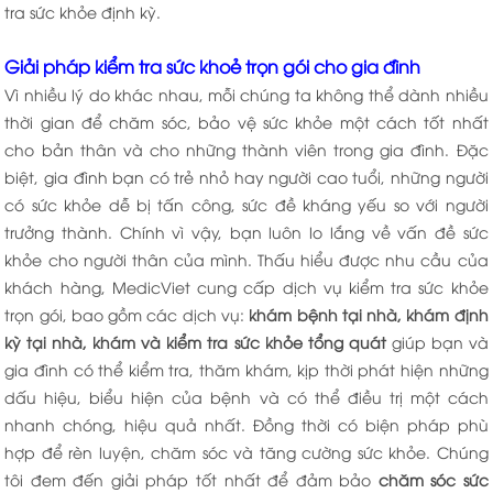
tra sức khỏe định kỳ.
Giải pháp kiểm tra sức khoẻ trọn gói cho gia đình
Vì nhiều lý do khác nhau, mỗi chúng ta không thể dành nhiều
thời gian để chăm sóc, bảo vệ sức khỏe một cách tốt nhất
cho bản thân và cho những thành viên trong gia đình. Đặc
biệt, gia đình bạn có trẻ nhỏ hay người cao tuổi, những người
có sức khỏe dễ bị tấn công, sức đề kháng yếu so với người
trưởng thành. Chính vì vậy, bạn luôn lo lắng về vấn đề sức
khỏe cho người thân của mình. Thấu hiểu được nhu cầu của
khách hàng, MedicViet cung cấp dịch vụ kiểm tra sức khỏe
trọn gói, bao gồm các dịch vụ:
khám bệnh tại nhà, khám định
kỳ tại nhà, khám và kiểm tra sức khỏe tổng quát
giúp bạn và
gia đình có thể kiểm tra, thăm khám, kịp thời phát hiện những
dấu hiệu, biểu hiện của bệnh và có thể điều trị một cách
nhanh chóng, hiệu quả nhất. Đồng thời có biện pháp phù
hợp để rèn luyện, chăm sóc và tăng cường sức khỏe. Chúng
tôi đem đến giải pháp tốt nhất để đảm bảo
chăm sóc sức