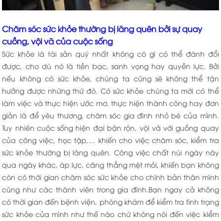
Chăm sóc sức khỏe thường bị lãng quên bởi sự quay
cuồng, vội vã của cuộc sống
Sức khỏe là tài sản quý nhất không có gì có thể đánh đổi
được, cho dù nó là tiền bạc, sanh vọng hay quyền lực. Bởi
nếu không có sức khỏe, chúng ta cũng sẽ không thể tận
hưởng được những thứ đó. Có sức khỏe chúng ta mới có thể
làm việc và thực hiện ước mơ, thực hiện thành công hay đơn
giản là để yêu thương, chăm sóc gia đình nhỏ bé của mình.
Tuy nhiên cuộc sống hiện đại bận rộn, vội vã với guồng quay
của công việc, học tập,… khiến cho việc chăm sóc, kiểm tra
sức khỏe thường bị lãng quên. Công việc chất núi ngày này
qua ngày khác, áp lực, căng thẳng mệt mỏi, khiến bạn không
còn có thời gian chăm sóc sức khỏe cho chính bản thân mình
cũng như các thành viên trong gia đình.Bạn ngay cả không
có thời gian đến bệnh viện, phòng khám để kiểm tra tình trạng
sức khỏe của mình như thế nào chứ không nói đến việc kiểm