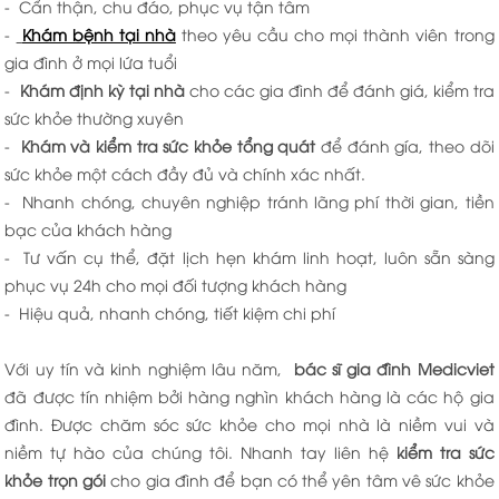
- Cẩn thận, chu đáo, phục vụ tận tâm
-
Khám bệnh tại nhà
theo yêu cầu cho mọi thành viên trong
gia đình ở mọi lứa tuổi
-
Khám định kỳ tại nhà
cho các gia đình để đánh giá, kiểm tra
sức khỏe thường xuyên
-
Khám và kiểm tra sức khỏe tổng quát
để đánh gía, theo dõi
sức khỏe một cách đầy đủ và chính xác nhất.
- Nhanh chóng, chuyên nghiệp tránh lãng phí thời gian, tiền
bạc của khách hàng
- Tư vấn cụ thể, đặt lịch hẹn khám linh hoạt, luôn sẵn sàng
phục vụ 24h cho mọi đối tượng khách hàng
- Hiệu quả, nhanh chóng, tiết kiệm chi phí
Với uy tín và kinh nghiệm lâu năm,
bác sĩ gia đình Medicviet
đã được tín nhiệm bởi hàng nghìn khách hàng là các hộ gia
đình. Được chăm sóc sức khỏe cho mọi nhà là niềm vui và
niềm tự hào của chúng tôi. Nhanh tay liên hệ
kiểm tra sức
khỏe trọn gói
cho gia đình để bạn có thể yên tâm vê sức khỏe