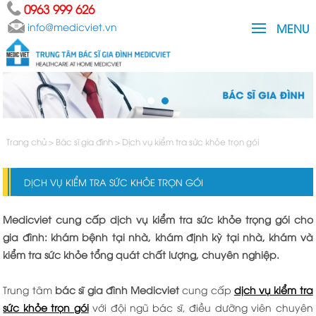
0963 999 626
info@medicviet.vn
MENU
Trang chủ
>
Bác sĩ gia đình
>
Dịch vụ kiểm tra sức khỏe trọn gói
DỊCH VỤ KIỂM TRA SỨC KHỎE TRỌN GÓI
Medicviet cung cấp dịch vụ kiểm tra sức khỏe trọng gói cho
gia đình: khám bệnh tại nhà, khám định kỳ tại nhà, khám và
kiểm tra sức khỏe tổng quát chất lượng, chuyên nghiệp.
Trung tâm
bác sĩ gia đình
Medicviet
cung cấp
dịch vụ kiểm tra
sức khỏe trọn gói
với đội ngũ bác sĩ, điều dưỡng viên chuyên